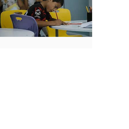
Objetivo de Desarrollo
Sostenible
Nuestro trabajo se enmarca en:
LOS OBJETIVOS DE DESARROLLO
SOSTENIBLE
definidos por la ONU
La Asamblea General de las Naciones
Unidas adoptó en septiembre de 2015
la Agenda 2030 para el Desarrollo
Sostenible, un plan de acción a favor de
las personas, el planeta y la