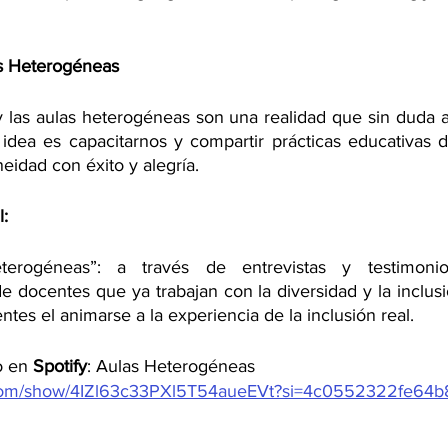
s Heterogéneas
as aulas heterogéneas son una realidad que sin duda at
 idea es capacitarnos y compartir prácticas educativas 
neidad con éxito y alegría.
l:
terogéneas”: a través de entrevistas y testimonio
e docentes que ya trabajan con la diversidad y la inclusi
ntes el animarse a la experiencia de la inclusión real.
o en 
Spotify
: Aulas Heterogéneas
y.com/show/4IZl63c33PXl5T54aueEVt?si=4c0552322fe64b