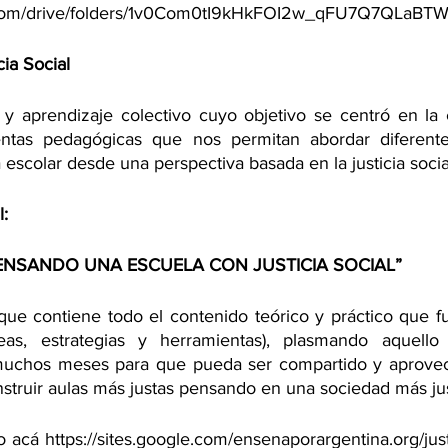
le.com/drive/folders/1v0Com0tI9kHkFOI2w_qFU7Q7QLaBT
ia Social
 y aprendizaje colectivo cuyo objetivo se centró en la 
ntas pedagógicas que nos permitan abordar diferente
a escolar desde una perspectiva basada en la justicia socia
l:
RE)PENSANDO UNA ESCUELA CON JUSTICIA SOCIAL”
que contiene todo el contenido teórico y práctico que f
eas, estrategias y herramientas), plasmando aquello
muchos meses para que pueda ser compartido y aprovec
nstruir aulas más justas pensando en una sociedad más ju
 acá https://sites.google.com/ensenaporargentina.org/justi