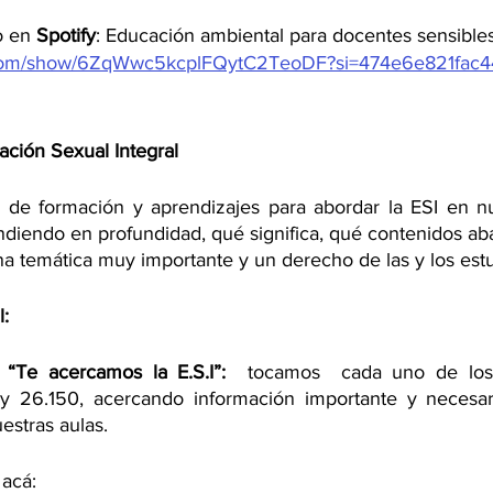
o en 
Spotify
: Educación ambiental para docentes sensibles
fy.com/show/6ZqWwc5kcplFQytC2TeoDF?si=474e6e821fac
ción Sexual Integral
de formación y aprendizajes para abordar la ESI en nue
diendo en profundidad, qué significa, qué contenidos abar
na temática muy importante y un derecho de las y los estu
l:
 “Te acercamos la E.S.I”:  
tocamos  cada uno de los 
y 26.150, acercando información importante y necesari
estras aulas.
acá: 