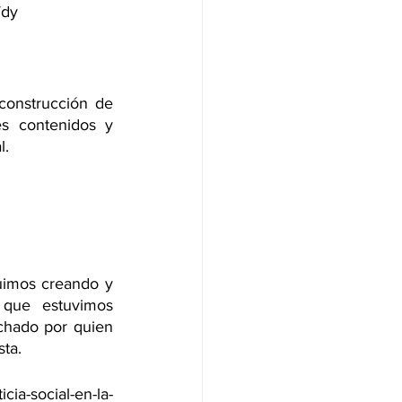
Wdy
construcción de 
s contenidos y 
l.
uimos creando y 
 que estuvimos 
hado por quien 
sta.
cia-social-en-la-