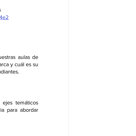
 
44e2
stras aulas de 
ca y cuál es su 
diantes.
ejes temáticos 
a para abordar 